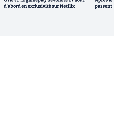
GTA VI : le gameplay dévoilé le 27 août,
Après le
d'abord en exclusivité sur Netflix
passent 