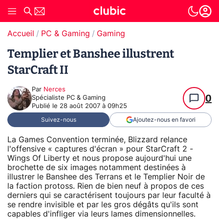
Accueil
PC & Gaming
Gaming
Templier et Banshee illustrent
StarCraft II
Par
Nerces
0
Spécialiste PC & Gaming
Publié le
28 août 2007 à 09h25
Suivez-nous
Ajoutez-nous en favori
La Games Convention terminée, Blizzard relance
l'offensive « captures d'écran » pour StarCraft 2 -
Wings Of Liberty et nous propose aujourd'hui une
brochette de six images notamment destinées à
illustrer le Banshee des Terrans et le Templier Noir de
la faction protoss. Rien de bien neuf à propos de ces
derniers qui se caractérisent toujours par leur faculté à
se rendre invisible et par les gros dégâts qu'ils sont
capables d'infliger via leurs lames dimensionnelles.