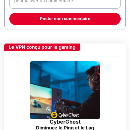
Poster mon commentaire
Le VPN conçu pour le gaming
CyberGhost
Diminuez le Ping et le Lag