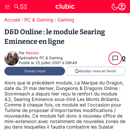
Accueil
PC & Gaming
Gaming
D&D Online : le module Searing
Eminence en ligne
Par
Nerces
0
Spécialiste PC & Gaming
Publié le
25 juillet 2007 à 09h49
Suivez-nous
Ajoutez-nous en favori
Alors que le précédent module, La Marque du Dragon,
date du 31 mai dernier, Dungeons & Dragons Online :
Stormreach a depuis hier reçu le renfort du module
4.2, Searing Eminence sous-titré Les Monts Brûlants.
Comme à chaque fois, ce module est l'occasion pour
Turbine de proposer d'importantes modifications /
nouveautés. Ce module fait donc à nouveau office de
mini-extension avec notamment de nouvelles zones de
jeu dans lesquelles il faudra combattre les Sulatar