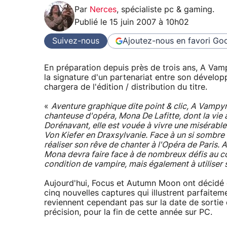
Par
Nerces
,
spécialiste pc & gaming
.
Publié le
15 juin 2007 à 10h02
Suivez-nous
Ajoutez-nous en favori
Goo
En préparation depuis près de trois ans, A Vam
la signature d'un partenariat entre son dévelo
chargera de l'édition / distribution du titre.
«
Aventure graphique dite point & clic, A Vampyre
chanteuse d'opéra, Mona De Lafitte, dont la vie
Dorénavant, elle est vouée à vivre une misérable
Von Kiefer en Draxsylvanie. Face à un si sombre d
réaliser son rêve de chanter à l'Opéra de Paris
Mona devra faire face à de nombreux défis au c
condition de vampire, mais également à utiliser 
Aujourd'hui, Focus et Autumn Moon ont décidé 
cinq nouvelles captures qui illustrent parfaitem
reviennent cependant pas sur la date de sortie 
précision, pour la fin de cette année sur PC.