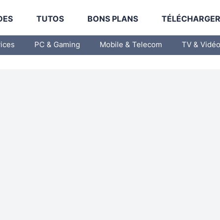
DES
TUTOS
BONS PLANS
TÉLÉCHARGE
vices
PC & Gaming
Mobile & Telecom
TV & Vidé