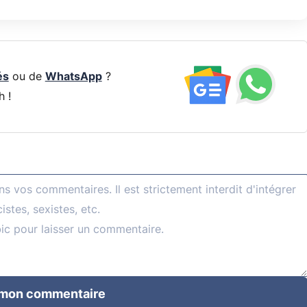
és
ou de
WhatsApp
?
h !
 mon commentaire