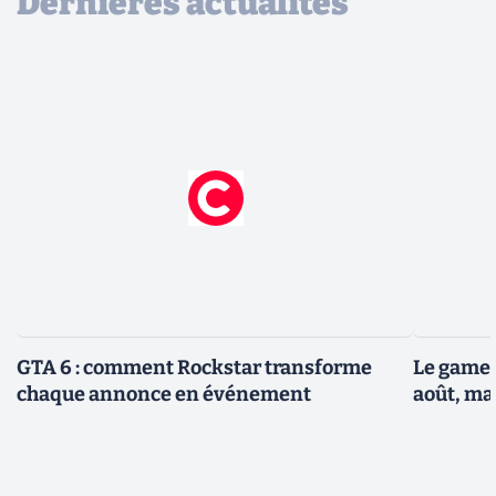
Dernières actualités
GTA 6 : comment Rockstar transforme
Le gamep
chaque annonce en événement
août, ma