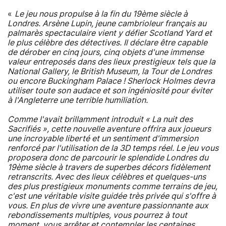
«
Le jeu nous propulse à la fin du 19ème siècle à
Londres. Arsène Lupin, jeune cambrioleur français au
palmarès spectaculaire vient y défier Scotland Yard et
le plus célèbre des détectives. Il déclare être capable
de dérober en cinq jours, cinq objets d'une immense
valeur entreposés dans des lieux prestigieux tels que la
National Gallery, le British Museum, la Tour de Londres
ou encore Buckingham Palace ! Sherlock Holmes devra
utiliser toute son audace et son ingéniosité pour éviter
à l'Angleterre une terrible humiliation.
Comme l'avait brillamment introduit « La nuit des
Sacrifiés », cette nouvelle aventure offrira aux joueurs
une incroyable liberté et un sentiment d'immersion
renforcé par l'utilisation de la 3D temps réel. Le jeu vous
proposera donc de parcourir le splendide Londres du
19ème siècle à travers de superbes décors fidèlement
retranscrits. Avec des lieux célèbres et quelques-uns
des plus prestigieux monuments comme terrains de jeu,
c'est une véritable visite guidée très privée qui s'offre à
vous. En plus de vivre une aventure passionnante aux
rebondissements multiples, vous pourrez à tout
moment, vous arrêter et contempler les centaines