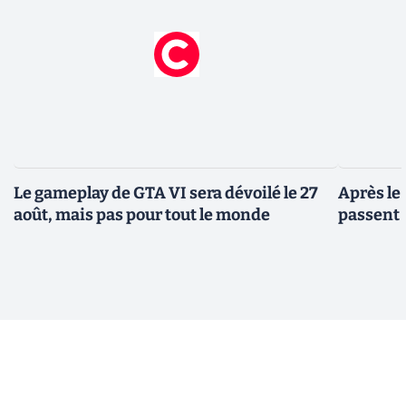
Le gameplay de GTA VI sera dévoilé le 27
Après le
août, mais pas pour tout le monde
passent 