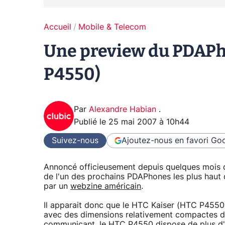
Accueil
Mobile & Telecom
Une preview du PDAPh
P4550)
Par
Alexandre Habian
.
Publié le
25 mai 2007 à 10h44
Suivez-nous
Ajoutez-nous en favori
Goo
Annoncé officieusement depuis quelques mois d
de l'un des prochains PDAPhones les plus haut
par un
webzine américain
.
Il apparait donc que le HTC Kaiser (HTC P4550
avec des dimensions relativement compactes 
communicant, le HTC P4550 dispose de plus 