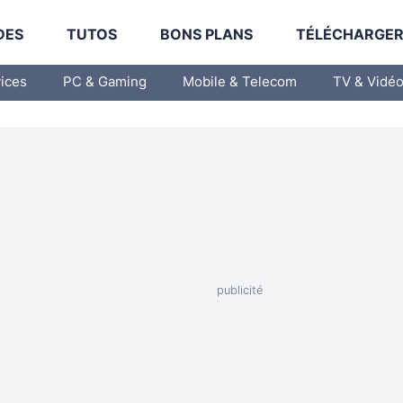
DES
TUTOS
BONS PLANS
TÉLÉCHARGE
vices
PC & Gaming
Mobile & Telecom
TV & Vidé