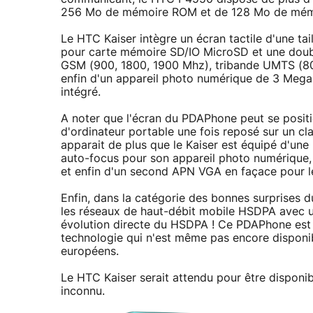
256 Mo de mémoire ROM et de 128 Mo de mém
Le HTC Kaiser intègre un écran tactile d'une ta
pour carte mémoire SD/IO MicroSD et une doubl
GSM (900, 1800, 1900 Mhz), tribande UMTS (80
enfin d'un appareil photo numérique de 3 Megap
intégré.
A noter que l'écran du PDAPhone peut se positi
d'ordinateur portable une fois reposé sur un cl
apparait de plus que le Kaiser est équipé d'un
auto-focus pour son appareil photo numérique, 
et enfin d'un second APN VGA en façace pour le
Enfin, dans la catégorie des bonnes surprises 
les réseaux de haut-débit mobile HSDPA avec 
évolution directe du HSDPA ! Ce PDAPhone est 
technologie qui n'est même pas encore disponib
européens.
Le HTC Kaiser serait attendu pour être disponibl
inconnu.