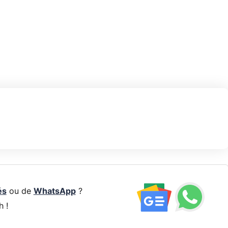
és
ou de
WhatsApp
?
h !