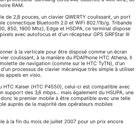
oire RAM.
ille de 2,8 pouces, un clavier QWERTY coulissant, un port
e connectique Bluetooth 2.0 et WiFi 802.11b/g. Tribande
0, 850, 1900 Mhz), Edge et HSDPA, ce terminal dispose
ixels avec autofocus et d'un récepteur GPS SiRFStar III
onner à la verticale pour être disposé comme un écran
avier coulissant, à la manière du PDAPhone HTC Athena. Il
e molette de navigation (comme sur le HTC TyTN), d'un
d'un processus de clavier mécanique très simple à utiliser
s appels en visio.
du HTC Kaiser (HTC P4550), celui-ci est compatible avec
un support des 3,6 mbps... mais également du HSUPA, une
donc le premier mobile à être compatible avec une telle
le auprès de la majorité des opérateurs mobiles
e à la fin du mois de juillet 2007 pour un prix encore