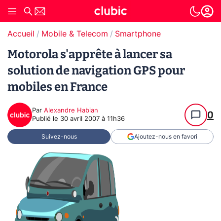
Accueil
Mobile & Telecom
Smartphone
Motorola s'apprête à lancer sa
solution de navigation GPS pour
mobiles en France
Par
Alexandre Habian
0
Publié le
30 avril 2007 à 11h36
Suivez-nous
Ajoutez-nous en favori