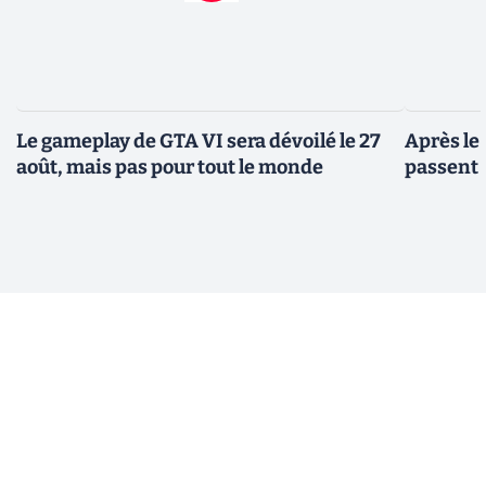
Le gameplay de GTA VI sera dévoilé le 27
Après le
août, mais pas pour tout le monde
passent 