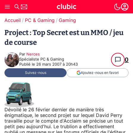
Accueil
PC & Gaming
Gaming
Project : Top Secret est un MMO / jeu
de course
Par
Nerces
0
Spécialiste PC & Gaming
Publié le
26 mars 2007 à 20h43
Suivez-nous
Ajoutez-nous en favori
Dévoilé le 26 février dernier de manière très
énigmatique, le second projet sur lequel David Perry
travaille pour le compte d'Acclaim se précise un tout
petit peu aujourd'hui. Le trublion a effectivement
publié un message sur les
forums officiels
de l'éditeur