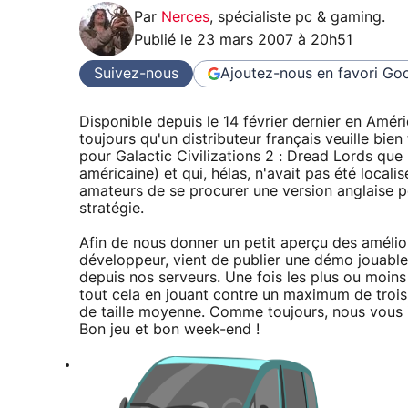
Par
Nerces
,
spécialiste pc & gaming
.
Publié le
23 mars 2007 à 20h51
Suivez-nous
Ajoutez-nous en favori
Goo
Disponible depuis le 14 février dernier en Améri
toujours qu'un distributeur français veuille bien 
pour Galactic Civilizations 2 : Dread Lords que 
américaine) et qui, hélas, n'avait pas été locali
amateurs de se procurer une version anglaise p
stratégie.
Afin de nous donner un petit aperçu des amélior
développeur, vient de publier une démo jouab
depuis nos serveurs. Une fois les plus ou moin
tout cela en jouant contre un maximum de trois 
de taille moyenne. Comme toujours, nous vous in
Bon jeu et bon week-end !