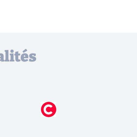
lités