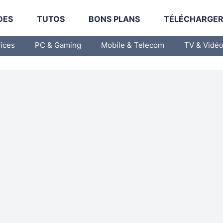
DES
TUTOS
BONS PLANS
TÉLÉCHARGE
vices
PC & Gaming
Mobile & Telecom
TV & Vidé