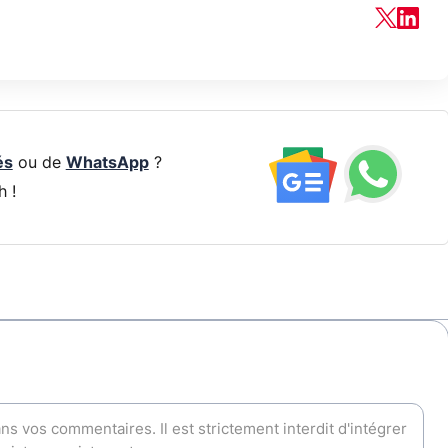
és
ou de
WhatsApp
?
h !