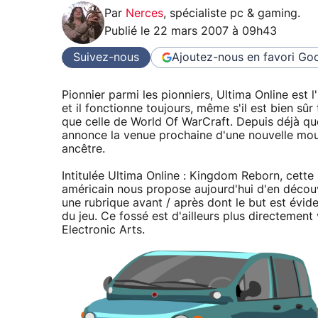
Par
Nerces
,
spécialiste pc & gaming
.
Publié le
22 mars 2007 à 09h43
Suivez-nous
Ajoutez-nous en favori
Goo
Pionnier parmi les pionniers, Ultima Online est 
et il fonctionne toujours, même s'il est bien s
que celle de World Of WarCraft. Depuis déjà que
annonce la venue prochaine d'une nouvelle mout
ancêtre.
Intitulée Ultima Online : Kingdom Reborn, cette r
américain nous propose aujourd'hui d'en découv
une rubrique avant / après dont le but est évi
du jeu. Ce fossé est d'ailleurs plus directement 
Electronic Arts.