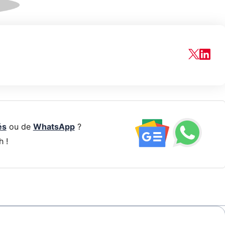
és
ou de
WhatsApp
?
h !