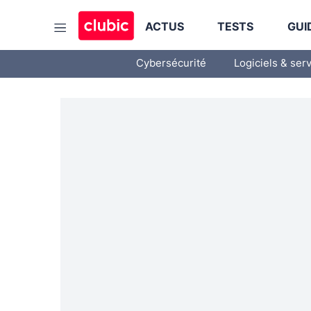
ACTUS
TESTS
GUI
Cybersécurité
Logiciels & ser