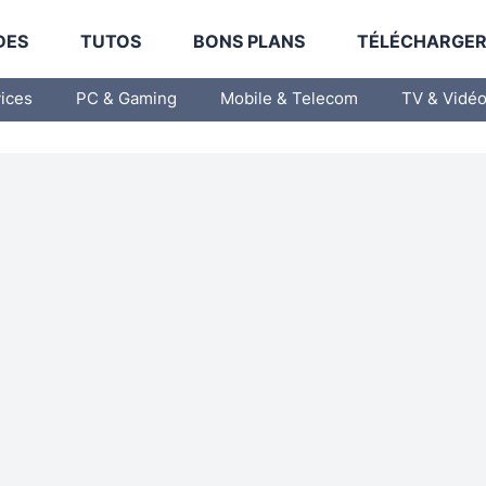
DES
TUTOS
BONS PLANS
TÉLÉCHARGE
vices
PC & Gaming
Mobile & Telecom
TV & Vidé