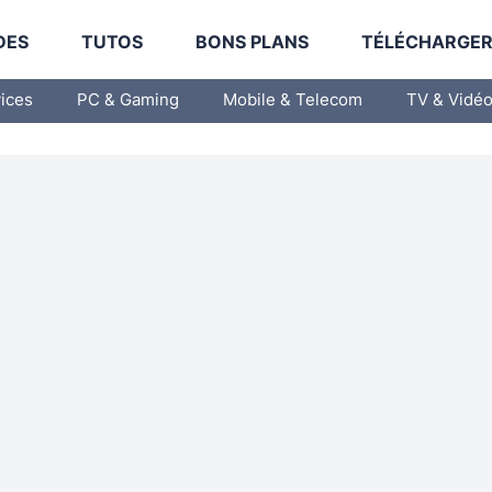
DES
TUTOS
BONS PLANS
TÉLÉCHARGE
vices
PC & Gaming
Mobile & Telecom
TV & Vidé