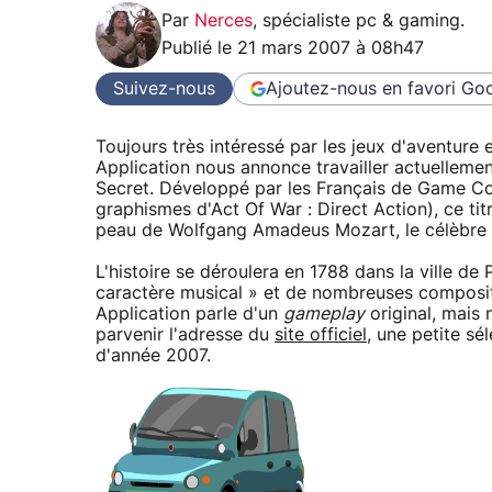
Par
Nerces
,
spécialiste pc & gaming
.
Publié le
21 mars 2007 à 08h47
Suivez-nous
Ajoutez-nous en favori
Goo
Toujours très intéressé par les jeux d'aventure
Application nous annonce travailler actuelleme
Secret. Développé par les Français de Game Con
graphismes d'Act Of War : Direct Action), ce t
peau de Wolfgang Amadeus Mozart, le célèbre 
L'histoire se déroulera en 1788 dans la ville de
caractère musical » et de nombreuses compositi
Application parle d'un
gameplay
original, mais 
parvenir l'adresse du
site officiel
, une petite sé
d'année 2007.