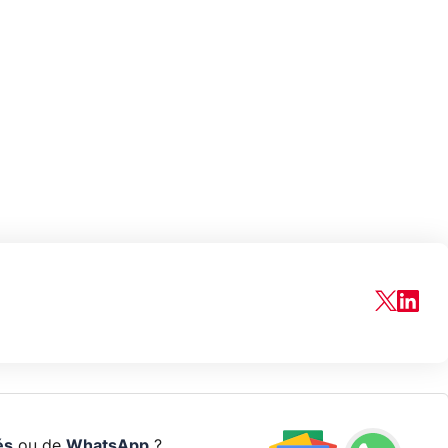
és
ou de
WhatsApp
?