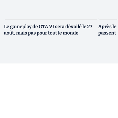
Le gameplay de GTA VI sera dévoilé le 27
Après le
août, mais pas pour tout le monde
passent 