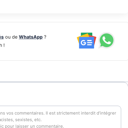
és
ou de
WhatsApp
?
h !