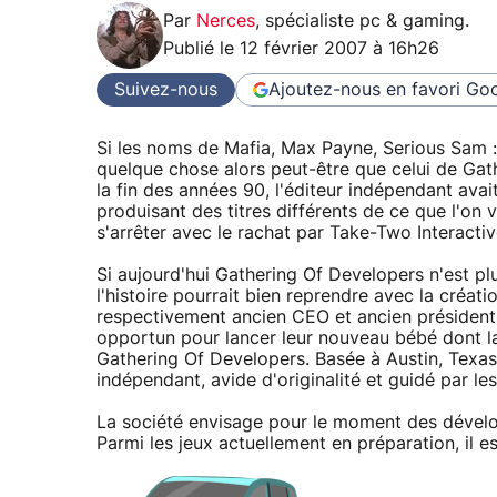
Par
Nerces
,
spécialiste pc & gaming
.
Publié le
12 février 2007 à 16h26
Suivez-nous
Ajoutez-nous en favori
Goo
Si les noms de Mafia, Max Payne, Serious Sam 
quelque chose alors peut-être que celui de Ga
la fin des années 90, l'éditeur indépendant avait
produisant des titres différents de ce que l'on 
s'arrêter avec le rachat par Take-Two Interacti
Si aujourd'hui Gathering Of Developers n'est pl
l'histoire pourrait bien reprendre avec la créa
respectivement ancien CEO et ancien président
opportun pour lancer leur nouveau bébé dont l
Gathering Of Developers. Basée à Austin, Texas
indépendant, avide d'originalité et guidé par les 
La société envisage pour le moment des dével
Parmi les jeux actuellement en préparation, il es