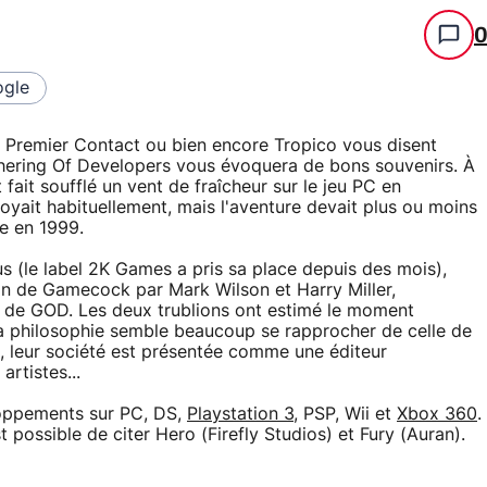
gle
: Premier Contact ou bien encore Tropico vous disent
thering Of Developers vous évoquera de bons souvenirs. À
 fait soufflé un vent de fraîcheur sur le jeu PC en
voyait habituellement, mais l'aventure devait plus ou moins
ve en 1999.
us (le label 2K Games a pris sa place depuis des mois),
tion de Gamecock par Mark Wilson et Harry Miller,
 de GOD. Les deux trublions ont estimé le moment
a philosophie semble beaucoup se rapprocher de celle de
, leur société est présentée comme une éditeur
artistes...
oppements sur PC, DS,
Playstation 3
, PSP, Wii et
Xbox 360
.
t possible de citer Hero (Firefly Studios) et Fury (Auran).