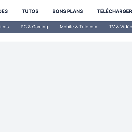
DES
TUTOS
BONS PLANS
TÉLÉCHARGE
vices
PC & Gaming
Mobile & Telecom
TV & Vidé