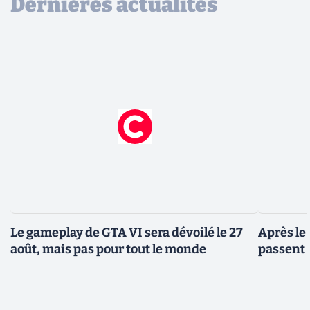
Dernières actualités
Le gameplay de GTA VI sera dévoilé le 27
Après le
août, mais pas pour tout le monde
passent 