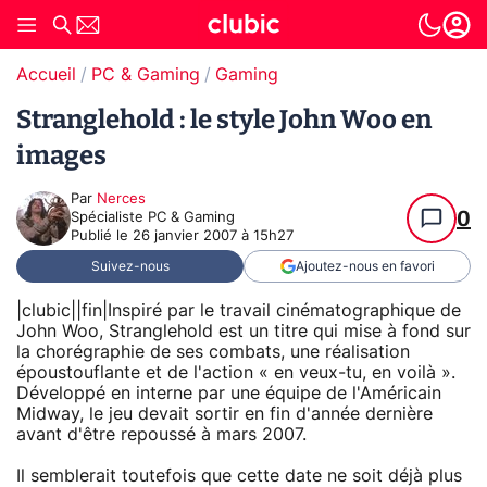
Accueil
PC & Gaming
Gaming
Stranglehold : le style John Woo en
images
Par
Nerces
0
Spécialiste PC & Gaming
Publié le
26 janvier 2007 à 15h27
Suivez-nous
Ajoutez-nous en favori
|clubic||fin|Inspiré par le travail cinématographique de
John Woo, Stranglehold est un titre qui mise à fond sur
la chorégraphie de ses combats, une réalisation
époustouflante et de l'action « en veux-tu, en voilà ».
Développé en interne par une équipe de l'Américain
Midway, le jeu devait sortir en fin d'année dernière
avant d'être repoussé à mars 2007.
Il semblerait toutefois que cette date ne soit déjà plus