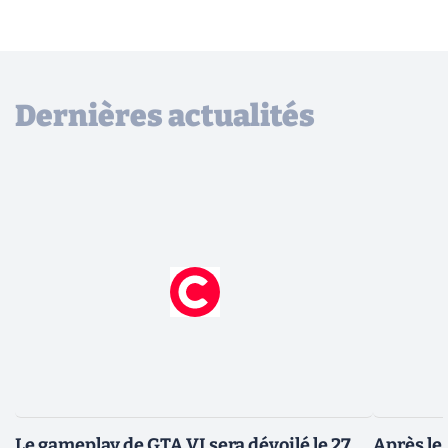
Dernières actualités
Le gameplay de GTA VI sera dévoilé le 27
Après le