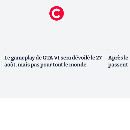
Le gameplay de GTA VI sera dévoilé le 27
Après le
août, mais pas pour tout le monde
passent 