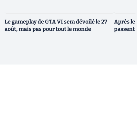
Le gameplay de GTA VI sera dévoilé le 27
Après le
août, mais pas pour tout le monde
passent 