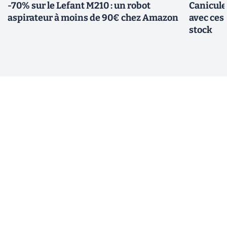
-70% sur le Lefant M210 : un robot
Canicule
aspirateur à moins de 90€ chez Amazon
avec ces
stock