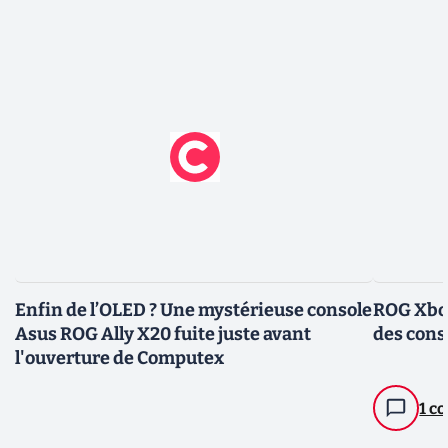
Enfin de l’OLED ? Une mystérieuse console
ROG Xbox 
Asus ROG Ally X20 fuite juste avant
des cons
l'ouverture de Computex
1 c