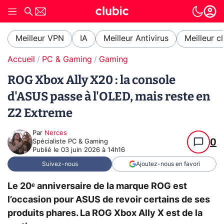
Meilleur VPN
IA
Meilleur Antivirus
Meilleur c
Accueil
PC & Gaming
Gaming
ROG Xbox Ally X20 : la console
d'ASUS passe à l'OLED, mais reste en
Z2 Extreme
Par
Nerces
0
Spécialiste PC & Gaming
Publié le
03 juin 2026 à 14h16
Suivez-nous
Ajoutez-nous en favori
Le 20ᵉ anniversaire de la marque ROG est
l’occasion pour ASUS de revoir certains de ses
produits phares. La ROG Xbox Ally X est de la