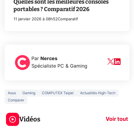
Quelles sont les meilleures consoles
portables ? Comparatif 2026
11 janvier 2026 à 08h52
Comparatif
Par
Nerces
Spécialiste PC & Gaming
Asus
Gaming
COMPUTEX Taipei
Actualités High-Tech
Comparer
3 écrans en 1 pour
5 générations
319€ ? Voici L'AOC
jeux dans la
Vidéos
CQ32G4ZA !
prochaine Xbo
Voir tout