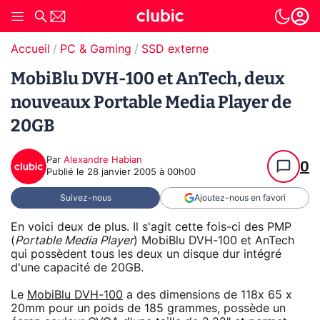
Accueil
PC & Gaming
SSD externe
MobiBlu DVH-100 et AnTech, deux
nouveaux Portable Media Player de
20GB
Par
Alexandre Habian
0
Publié le
28 janvier 2005 à 00h00
Suivez-nous
Ajoutez-nous en favori
En voici deux de plus. Il s'agit cette fois-ci des PMP
(
Portable Media Player
) MobiBlu DVH-100 et AnTech
qui possèdent tous les deux un disque dur intégré
d'une capacité de 20GB.
Le
MobiBlu DVH-100
a des dimensions de 118x 65 x
20mm pour un poids de 185 grammes, possède un