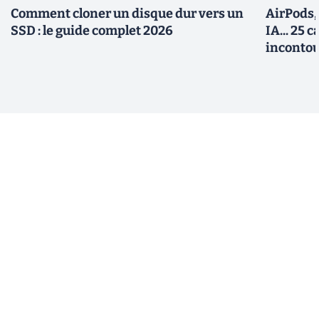
Comment cloner un disque dur vers un
AirPods,
SSD : le guide complet 2026
IA... 25 
incontou