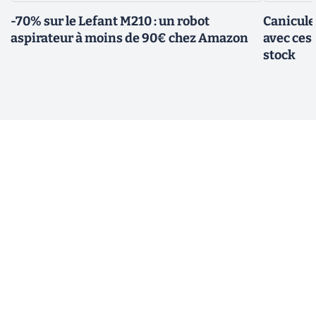
-70% sur le Lefant M210 : un robot
Canicule
aspirateur à moins de 90€ chez Amazon
avec ces
stock