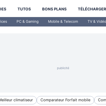
DES
TUTOS
BONS PLANS
TÉLÉCHARGE
vices
PC & Gaming
Mobile & Telecom
TV & Vidé
Meilleur climatiseur
Comparateur Forfait mobile
Comp