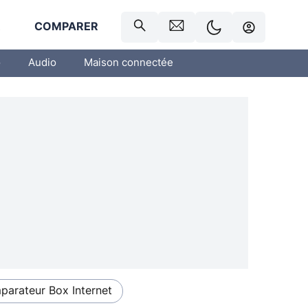
R
COMPARER
o
Audio
Maison connectée
arateur Box Internet