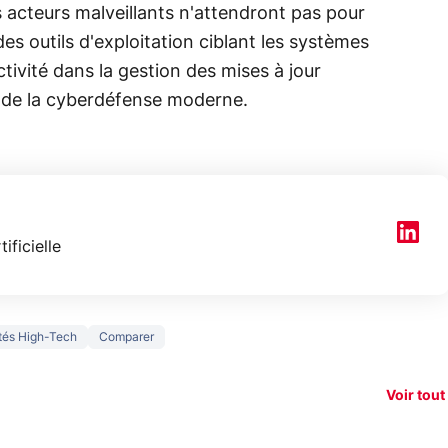
 acteurs malveillants n'attendront pas pour
es outils d'exploitation ciblant les systèmes
ctivité dans la gestion des mises à jour
e de la cyberdéfense moderne.
tificielle
150€
ités High-Tech
Comparer
e vous
xAI attaque la
remb
vez sur
Google tease
loi anti-
sur v
vigation
son Pixel 11
dénudement
nouv
Voir tout
 !
Pro
par IA
smart