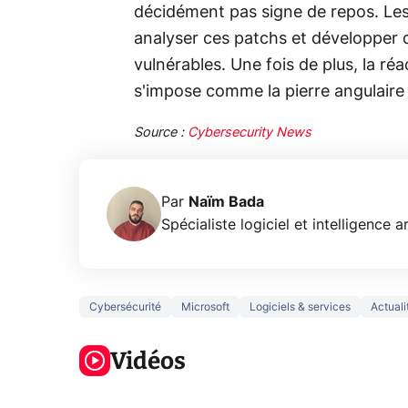
décidément pas signe de repos. Les
analyser ces patchs et développer d
vulnérables. Une fois de plus, la réa
s'impose comme la pierre angulair
Source :
Cybersecurity News
Par
Naïm Bada
Spécialiste logiciel et intelligence ar
Cybersécurité
Microsoft
Logiciels & services
Actual
3 écrans en 1
5 générations
Ce qu
pour 319€ ?
de jeux dans
ne sa
Voici L'AOC
Vidéos
la prochaine
la na
CQ32G4ZA !
Xbox !
privée