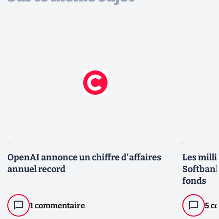
OpenAI annonce un chiffre d'affaires
Les mill
annuel record
Softbank
fonds
1 commentaire
5 c