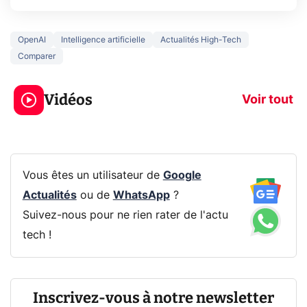
OpenAI
Intelligence artificielle
Actualités High-Tech
Comparer
3 écrans en 1 pour
5 générations
319€ ? Voici L'AOC
jeux dans la
Vidéos
CQ32G4ZA !
prochaine Xbo
Voir tout
Vous êtes un utilisateur de
Google
Actualités
ou de
WhatsApp
?
Suivez-nous pour ne rien rater de l'actu
tech !
Inscrivez-vous à notre newsletter