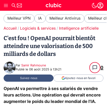
Meilleur VPN
IA
Meilleur Antivirus
Meilleur c
Accueil
Logiciels & services
Intelligence artificielle
C'est fou ! OpenAI pourrait bientôt
atteindre une valorisation de 500
milliards de dollars
Par
Samir Rahmoune
0
Publié le
06 août 2025 à 13h21
Suivez-nous
Ajoutez-nous en favori
OpenAI va permettre à ses salariés de vendre
leurs actions. Une opération qui devrait encore
augmenter le poids du leader mondial de l'IA.