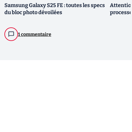
Samsung Galaxy S25 FE : toutes les specs
Attention
du bloc photo dévoilées
processe
1 commentaire