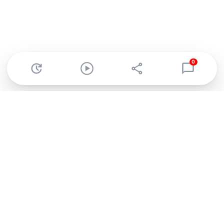
0
Abonnez-vous à notre newsletter !
Recevez un résumé quotidien de l'actu technologique.
S'inscrire
En cliquant sur s'inscrire, j’accepte de recevoir par email des
informations, actualités et offres commerciales de Clubic.
Conformément au RGPD, vous pouvez retirer votre consentement