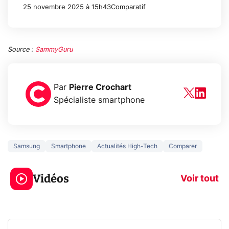
25 novembre 2025 à 15h43
Comparatif
Source :
SammyGuru
Par
Pierre Crochart
Spécialiste smartphone
Samsung
Smartphone
Actualités High-Tech
Comparer
3 écrans en 1 pour
5 générations
319€ ? Voici L'AOC
jeux dans la
Vidéos
CQ32G4ZA !
prochaine Xbo
Voir tout