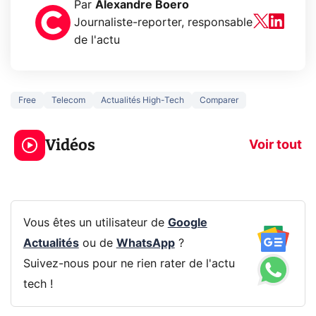
Par
Alexandre Boero
Journaliste-reporter, responsable
de l'actu
Free
Telecom
Actualités High-Tech
Comparer
3 écrans en 1 pour
5 générations
319€ ? Voici L'AOC
jeux dans la
Vidéos
CQ32G4ZA !
prochaine Xbo
Voir tout
Vous êtes un utilisateur de
Google
Actualités
ou de
WhatsApp
?
Suivez-nous pour ne rien rater de l'actu
tech !