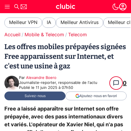
Meilleur VPN
IA
Meilleur Antivirus
Meilleur c
Accueil
Mobile & Telecom
Telecom
Les offres mobiles prépayées signées
Free apparaissent sur Internet, et
c'est une usine à gaz
Par
Alexandre Boero
0
Journaliste-reporter, responsable de l'actu
Publié le
11 juin 2025 à 07h50
Suivez-nous
Ajoutez-nous en favori
Free a laissé apparaître sur Internet son offre
prépayée, avec des pass internationaux divers
et variés. L'opérateur de Xavier Niel, qui n'a pas