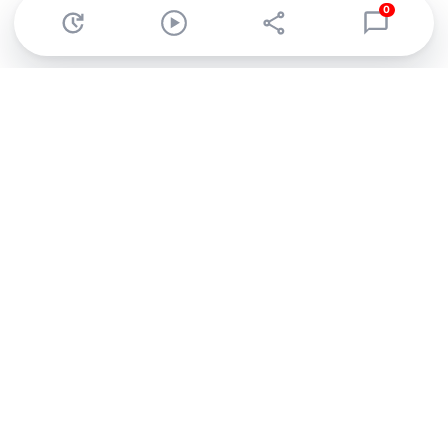
0
Abonnez-vous à notre newsletter !
Recevez un résumé quotidien de l'actu technologique.
S'inscrire
En cliquant sur s'inscrire, j’accepte de recevoir par email des
informations, actualités et offres commerciales de Clubic.
Conformément au RGPD, vous pouvez retirer votre consentement
à tout moment en cliquant sur le lien de désinscription présent
dans chaque email. Pour en savoir plus sur la gestion de vos
données, consultez notre
Politique de confidentialité