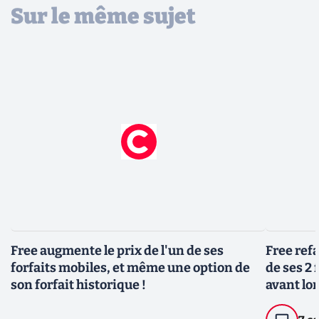
Sur le même sujet
Free augmente le prix de l'un de ses
Free refa
forfaits mobiles, et même une option de
de ses 2
son forfait historique !
avant lo