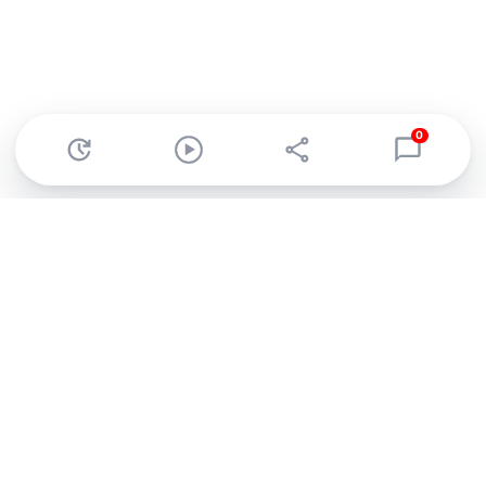
0
Abonnez-vous à notre newsletter !
Recevez un résumé quotidien de l'actu technologique.
S'inscrire
En cliquant sur s'inscrire, j’accepte de recevoir par email des
informations, actualités et offres commerciales de Clubic.
Conformément au RGPD, vous pouvez retirer votre consentement