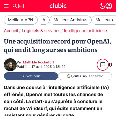
Meilleur VPN
IA
Meilleur Antivirus
Meilleur c
Accueil
Logiciels & services
Intelligence artificielle
Une acquisition record pour OpenAI,
qui en dit long sur ses ambitions
Par
Mathilde Rochefort
0
Publié le
17 avril 2025 à 13h22
Suivez-nous
Ajoutez-nous en favori
Dans une course à l'intelligence artificielle (IA)
effrénée, OpenAI met toutes les chances de
son côté. La start-up s'apprête à conclure le
rachat de Windsurf, qui édite notamment un
assistant pour générer du code.