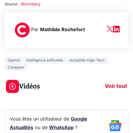
Source :
Bloomberg
Par
Mathilde Rochefort
OpenAI
Intelligence artificielle
Actualités High-Tech
Comparer
3 écrans en 1 pour
5 générations
319€ ? Voici L'AOC
jeux dans la
Vidéos
CQ32G4ZA !
prochaine Xbo
Voir tout
Vous êtes un utilisateur de
Google
Actualités
ou de
WhatsApp
?