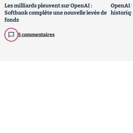
Les milliards pleuvent sur OpenAI :
OpenAI v
Softbank complète une nouvelle levée de
historiqu
fonds
5 commentaires