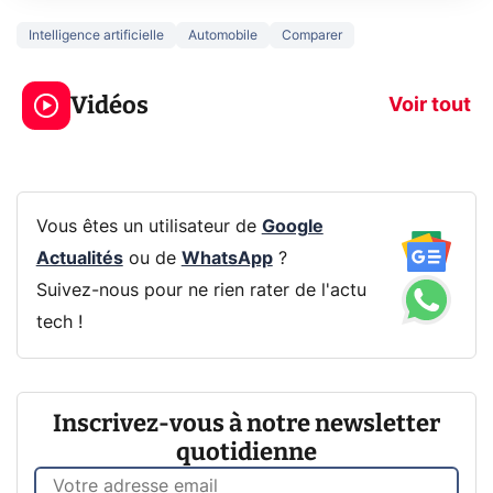
Intelligence artificielle
Automobile
Comparer
3 écrans en 1 pour
5 générations
319€ ? Voici L'AOC
jeux dans la
Vidéos
CQ32G4ZA !
prochaine Xbo
Voir tout
Vous êtes un utilisateur de
Google
Actualités
ou de
WhatsApp
?
Suivez-nous pour ne rien rater de l'actu
tech !
Inscrivez-vous à notre newsletter
quotidienne