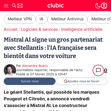
Meilleur VPN
IA
Meilleur Antivirus
Meilleur c
Accueil
Logiciels & services
Intelligence artificielle
Mistral AI signe un gros partenariat
avec Stellantis : l'IA française sera
bientôt dans votre voiture
Par
Alexandre Boero
0
Journaliste-reporter, responsable de l'actu
Publié le
07 février 2025 à 12h47
Suivez-nous
Ajoutez-nous en favori
Le géant Stellantis, qui possède les marques
Peugeot et Citroën, a annoncé vendredi
s'associer à Mistral AI. Le constructeur