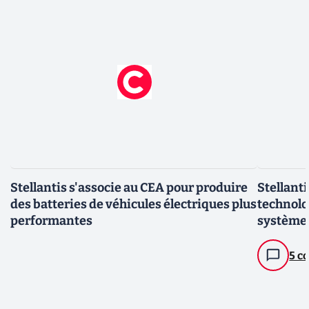
Stellantis s'associe au CEA pour produire
Stellanti
des batteries de véhicules électriques plus
technolo
performantes
systèmes
véhicule
5 c