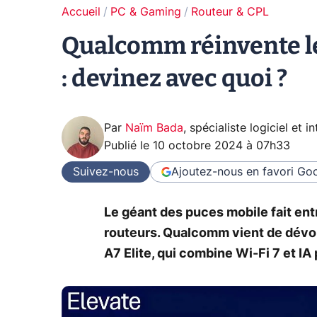
Accueil
PC & Gaming
Routeur & CPL
Qualcomm réinvente le
: devinez avec quoi ?
Par
Naïm Bada
,
spécialiste logiciel et in
Publié le
10 octobre 2024 à 07h33
Suivez-nous
Ajoutez-nous en favori
Goo
Le géant des puces mobile fait entre
routeurs. Qualcomm vient de dévoi
A7 Elite, qui combine Wi-Fi 7 et IA