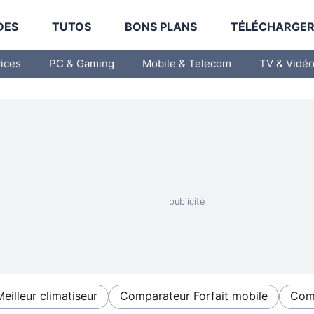
DES
TUTOS
BONS PLANS
TÉLÉCHARGE
vices
PC & Gaming
Mobile & Telecom
TV & Vidé
Meilleur climatiseur
Comparateur Forfait mobile
Comp