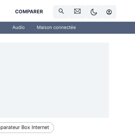
R
COMPARER
o
Audio
Maison connectée
arateur Box Internet