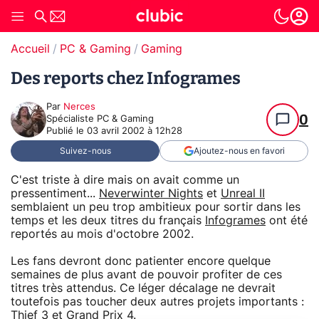
Accueil
PC & Gaming
Gaming
Des reports chez Infogrames
Par
Nerces
0
Spécialiste PC & Gaming
Publié le
03 avril 2002 à 12h28
Suivez-nous
Ajoutez-nous en favori
C'est triste à dire mais on avait comme un
pressentiment...
Neverwinter Nights
et
Unreal II
semblaient un peu trop ambitieux pour sortir dans les
temps et les deux titres du français
Infogrames
ont été
reportés au mois d'octobre 2002.
Les fans devront donc patienter encore quelque
semaines de plus avant de pouvoir profiter de ces
titres très attendus. Ce léger décalage ne devrait
toutefois pas toucher deux autres projets importants :
Thief 3 et
Grand Prix 4
.