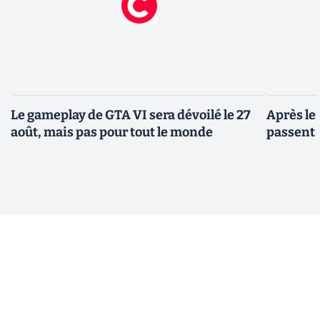
Le gameplay de GTA VI sera dévoilé le 27
Après le
août, mais pas pour tout le monde
passent 