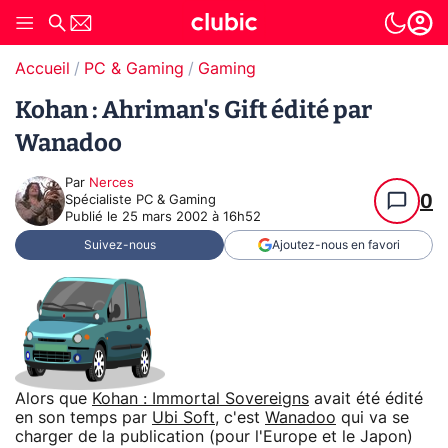
Accueil
PC & Gaming
Gaming
Kohan : Ahriman's Gift édité par
Wanadoo
Par
Nerces
0
Spécialiste PC & Gaming
Publié le
25 mars 2002 à 16h52
Suivez-nous
Ajoutez-nous en favori
Alors que
Kohan : Immortal Sovereigns
avait été édité
en son temps par
Ubi Soft
, c'est
Wanadoo
qui va se
charger de la publication (pour l'Europe et le Japon)