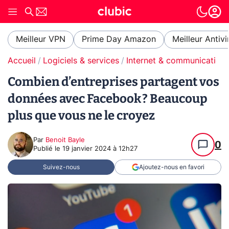
Meilleur VPN
Prime Day Amazon
Meilleur Antivi
Accueil
Logiciels & services
Internet & communication
Combien d’entreprises partagent vos
données avec Facebook ? Beaucoup
plus que vous ne le croyez
Par
Benoit Bayle
0
Publié le
19 janvier 2024 à 12h27
Suivez-nous
Ajoutez-nous en favori