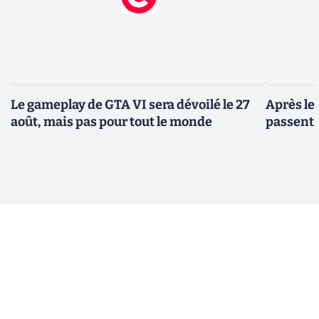
Le gameplay de GTA VI sera dévoilé le 27
Après le
août, mais pas pour tout le monde
passent 