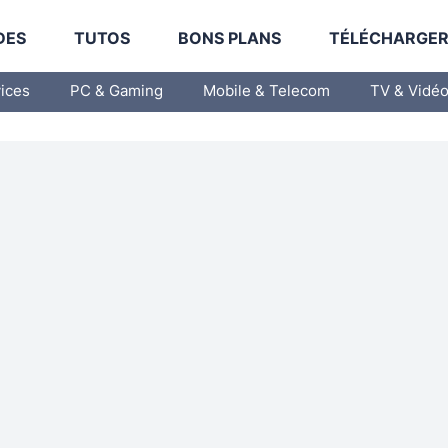
DES
TUTOS
BONS PLANS
TÉLÉCHARGE
vices
PC & Gaming
Mobile & Telecom
TV & Vidé