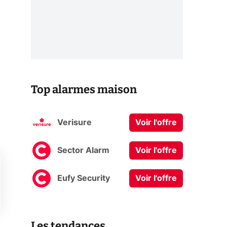
Top alarmes maison
Verisure
Voir l'offre
Sector Alarm
Voir l'offre
Eufy Security
Voir l'offre
Les tendances