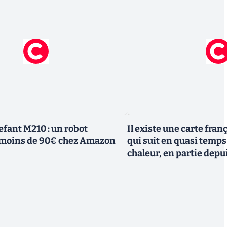
efant M210 : un robot
Il existe une carte fran
à moins de 90€ chez Amazon
qui suit en quasi temps r
chaleur, en partie depu