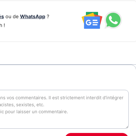
és
ou de
WhatsApp
?
h !