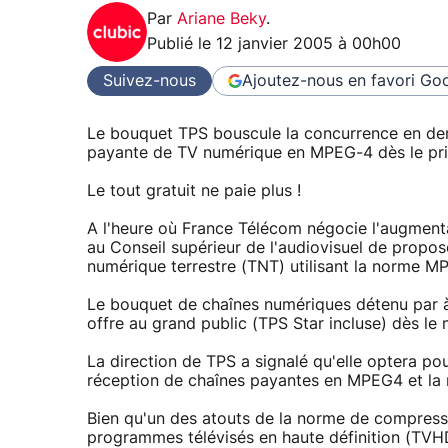
Par
Ariane Beky
.
Publié le
12 janvier 2005 à 00h00
Suivez-nous
Ajoutez-nous en favori
Goo
Le bouquet TPS bouscule la concurrence en dema
payante de TV numérique en MPEG-4 dès le pr
Le tout gratuit ne paie plus !
A l'heure où France Télécom négocie l'augment
au Conseil supérieur de l'audiovisuel de propo
numérique terrestre (TNT) utilisant la norme M
Le bouquet de chaînes numériques détenu par 
offre au grand public (TPS Star incluse) dès le
La direction de TPS a signalé qu'elle optera po
réception de chaînes payantes en MPEG4 et la 
Bien qu'un des atouts de la norme de compress
programmes télévisés en haute définition (TVH