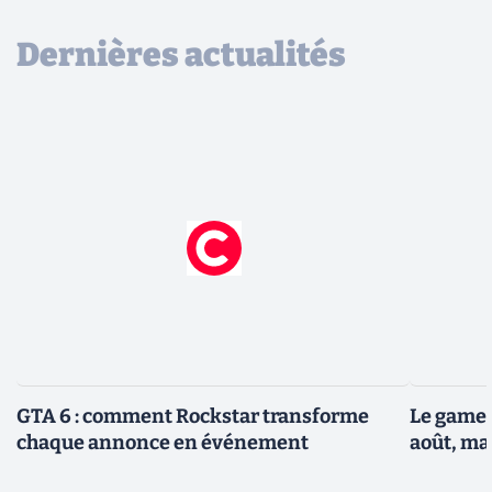
Dernières actualités
GTA 6 : comment Rockstar transforme
Le gamep
chaque annonce en événement
août, ma