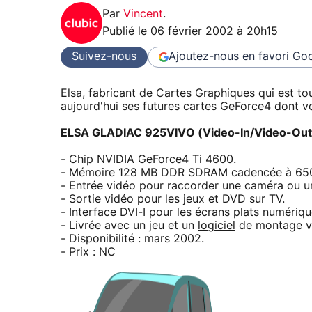
Par
Vincent
.
Publié le
06 février 2002 à 20h15
Suivez-nous
Ajoutez-nous en favori
Goo
Elsa, fabricant de Cartes Graphiques qui est to
aujourd'hui ses futures cartes GeForce4 dont voi
ELSA GLADIAC 925VIVO (Video-In/Video-Out)
- Chip NVIDIA GeForce4 Ti 4600.
- Mémoire 128 MB DDR SDRAM cadencée à 650 M
- Entrée vidéo pour raccorder une caméra ou 
- Sortie vidéo pour les jeux et DVD sur TV.
- Interface DVI-I pour les écrans plats numériqu
- Livrée avec un jeu et un
logiciel
de montage v
- Disponibilité : mars 2002.
- Prix : NC