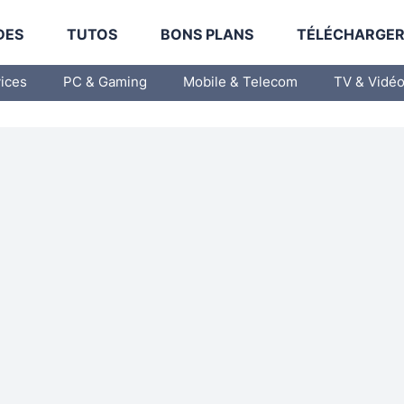
DES
TUTOS
BONS PLANS
TÉLÉCHARGE
vices
PC & Gaming
Mobile & Telecom
TV & Vidé