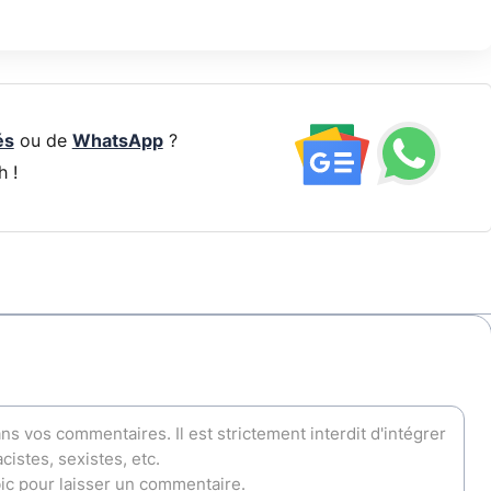
és
ou de
WhatsApp
?
h !