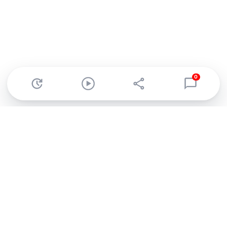
0
Abonnez-vous à notre newsletter !
Recevez un résumé quotidien de l'actu technologique.
S'inscrire
En cliquant sur s'inscrire, j’accepte de recevoir par email des
informations, actualités et offres commerciales de Clubic.