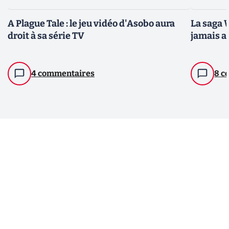
A Plague Tale : le jeu vidéo d'Asobo aura
La saga 
droit à sa série TV
jamais a
4 commentaires
8 c