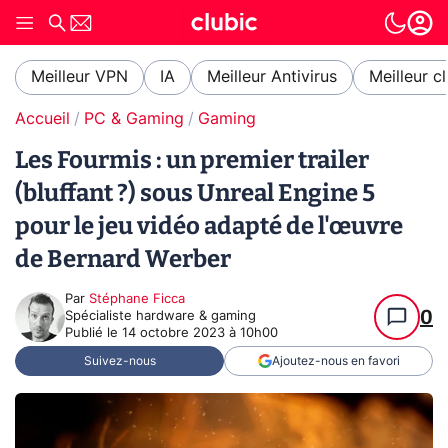
Meilleur VPN
IA
Meilleur Antivirus
Meilleur c
Accueil
PC & Gaming
Gaming
Les Fourmis : un premier trailer
(bluffant ?) sous Unreal Engine 5
pour le jeu vidéo adapté de l'œuvre
de Bernard Werber
Par
Stéphane Ficca
0
Spécialiste hardware & gaming
Publié le
14 octobre 2023 à 10h00
Suivez-nous
Ajoutez-nous en favori