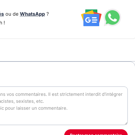
és
ou de
WhatsApp
?
h !