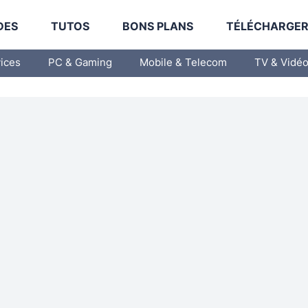
DES
TUTOS
BONS PLANS
TÉLÉCHARGE
vices
PC & Gaming
Mobile & Telecom
TV & Vidé