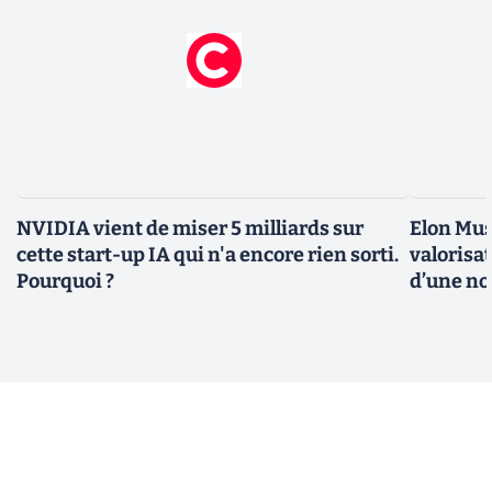
NVIDIA vient de miser 5 milliards sur
Elon Mus
cette start-up IA qui n'a encore rien sorti.
valorisat
Pourquoi ?
d’une no