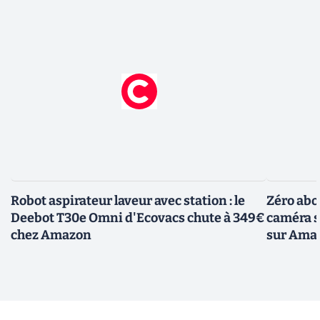
Robot aspirateur laveur avec station : le
Zéro abo
Deebot T30e Omni d'Ecovacs chute à 349€
caméra so
chez Amazon
sur Ama