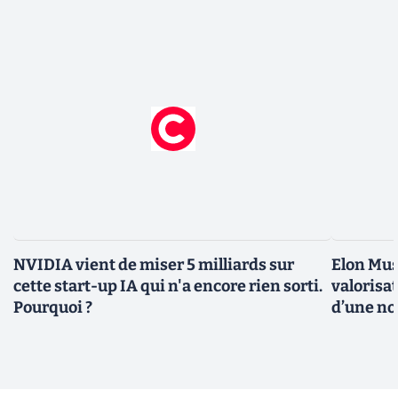
NVIDIA vient de miser 5 milliards sur
Elon Mus
cette start-up IA qui n'a encore rien sorti.
valorisat
Pourquoi ?
d’une no