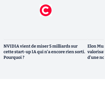
NVIDIA vient de miser 5 milliards sur
Elon Mus
cette start-up IA qui n'a encore rien sorti.
valorisat
Pourquoi ?
d’une no