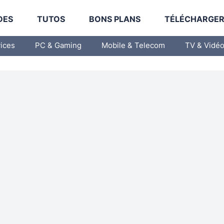
DES
TUTOS
BONS PLANS
TÉLÉCHARGE
vices
PC & Gaming
Mobile & Telecom
TV & Vidé