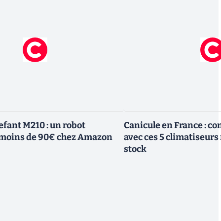
efant M210 : un robot
Canicule en France : co
à moins de 90€ chez Amazon
avec ces 5 climatiseurs
stock