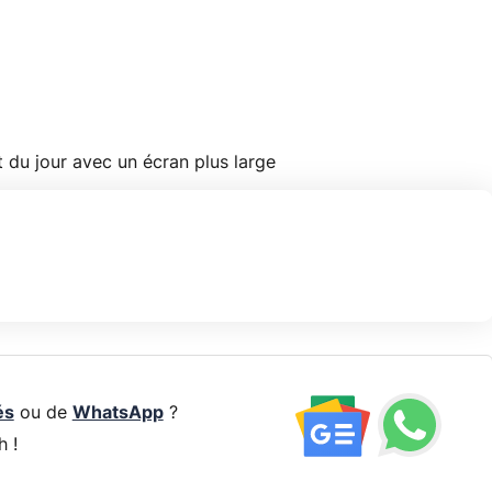
t du jour avec un écran plus large
és
ou de
WhatsApp
?
h !