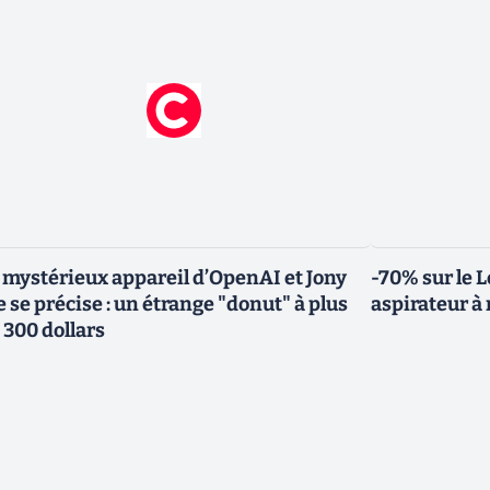
 mystérieux appareil d’OpenAI et Jony
-70% sur le L
e se précise : un étrange "donut" à plus
aspirateur 
 300 dollars