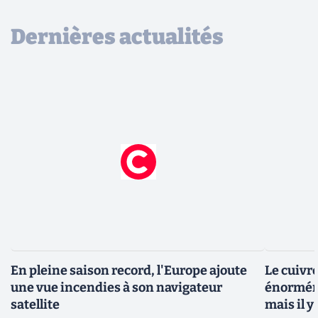
Dernières actualités
En pleine saison record, l'Europe ajoute
Le cuivr
une vue incendies à son navigateur
énorméme
satellite
mais il 