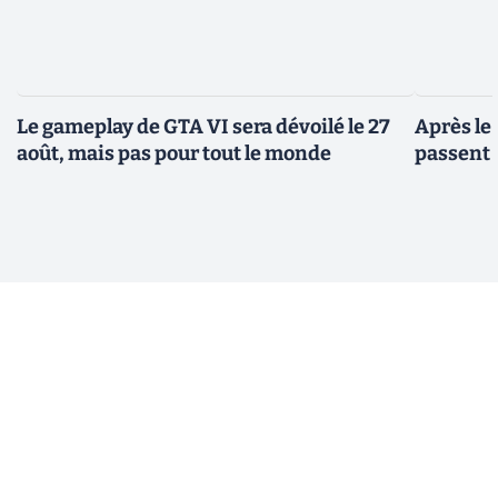
Le gameplay de GTA VI sera dévoilé le 27
Après le
août, mais pas pour tout le monde
passent 