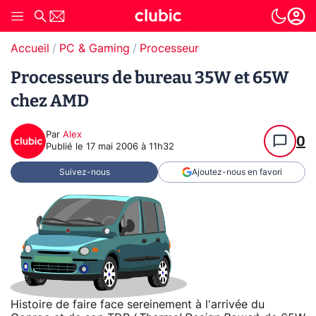
Accueil
PC & Gaming
Processeur
Processeurs de bureau 35W et 65W
chez AMD
Par
Alex
0
Publié le
17 mai 2006 à 11h32
Suivez-nous
Ajoutez-nous en favori
Histoire de faire face sereinement à l'arrivée du