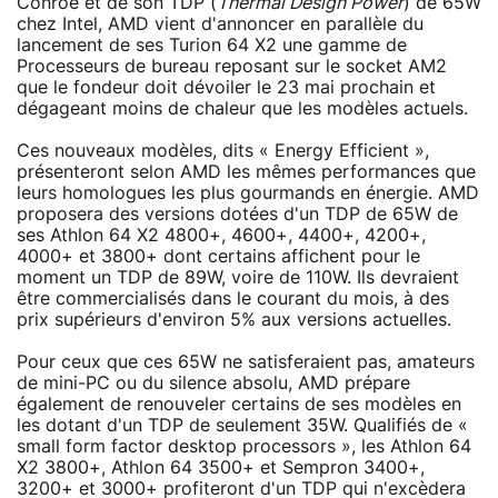
Conroe et de son TDP (
Thermal Design Power
) de 65W
chez Intel, AMD vient d'annoncer en parallèle du
lancement de ses Turion 64 X2 une gamme de
Processeurs de bureau reposant sur le socket AM2
que le fondeur doit dévoiler le 23 mai prochain et
dégageant moins de chaleur que les modèles actuels.
Ces nouveaux modèles, dits « Energy Efficient »,
présenteront selon AMD les mêmes performances que
leurs homologues les plus gourmands en énergie. AMD
proposera des versions dotées d'un TDP de 65W de
ses Athlon 64 X2 4800+, 4600+, 4400+, 4200+,
4000+ et 3800+ dont certains affichent pour le
moment un TDP de 89W, voire de 110W. Ils devraient
être commercialisés dans le courant du mois, à des
prix supérieurs d'environ 5% aux versions actuelles.
Pour ceux que ces 65W ne satisferaient pas, amateurs
de mini-PC ou du silence absolu, AMD prépare
également de renouveler certains de ses modèles en
les dotant d'un TDP de seulement 35W. Qualifiés de «
small form factor desktop processors », les Athlon 64
X2 3800+, Athlon 64 3500+ et Sempron 3400+,
3200+ et 3000+ profiteront d'un TDP qui n'excèdera