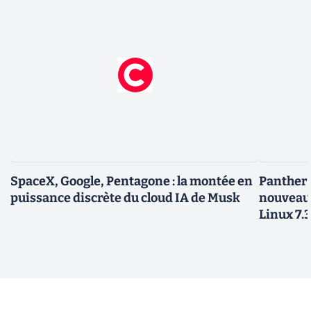
SpaceX, Google, Pentagone : la montée en
Panther L
puissance discrète du cloud IA de Musk
nouveau
Linux 7.