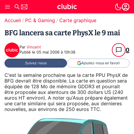
Accueil
PC & Gaming
Carte graphique
BFG lancera sa carte PhysX le 9 mai
Par
Vincent
0
Publié le
05 mai 2006 à 10h38
Suivez-nous
Ajoutez-nous en favori
C'est la semaine prochaine que la carte PPU PhysX de
BFG devrait être disponible. La carte en question sera
équipée de 128 Mo de mémoire GDDR3 et pourrait
être proposée aux alentours de 300 dollars US (240
euros HT environ). A noter qu'Asus prépare également
une carte similaire qui sera proposée, aux dernieres
nouvelles, aux environs de 250 euros TTC.