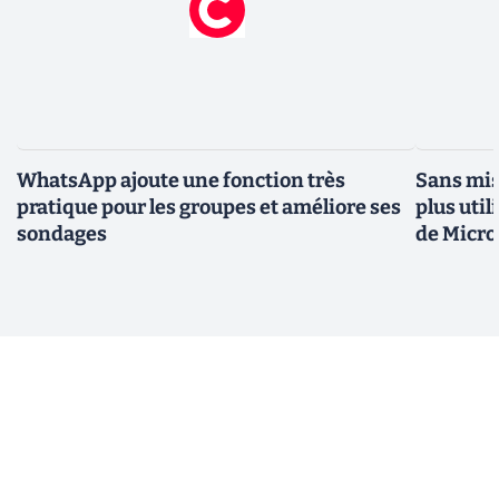
WhatsApp ajoute une fonction très
Sans mis
pratique pour les groupes et améliore ses
plus util
sondages
de Micro